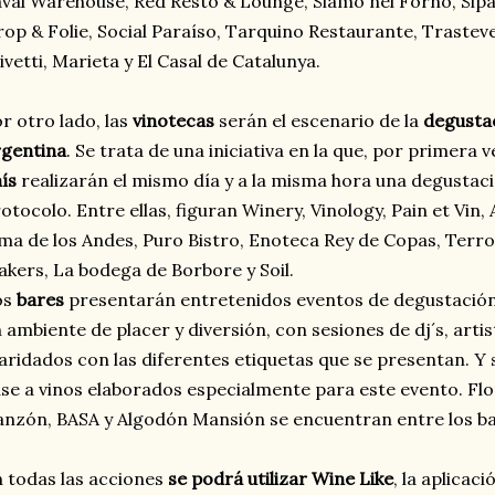
val Warehouse, Rëd Resto & Lounge, Siamo nel Forno, Sip
rop & Folie, Social Paraíso, Tarquino Restaurante, Trastev
ivetti, Marieta y El Casal de Catalunya.
r otro lado, las
vinotecas
serán el escenario de la
degusta
rgentina
. Se trata de una iniciativa en la que, por primera 
ís
realizarán el mismo día y a la misma hora una degustac
otocolo. Entre ellas, figuran Winery, Vinology, Pain et Vin,
ma de los Andes, Puro Bistro, Enoteca Rey de Copas, Terr
kers, La bodega de Borbore y Soil.
os
bares
presentarán entretenidos eventos de degustació
 ambiente de placer y diversión, con sesiones de dj´s, artis
ridados con las diferentes etiquetas que se presentan. 
se a vinos elaborados especialmente para este evento. Flor
nzón, BASA y Algodón Mansión se encuentran entre los ba
 todas las acciones
se podrá utilizar Wine Like
, la aplicac