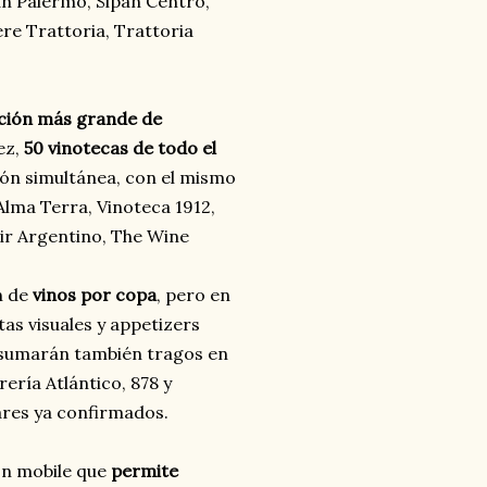
an Palermo, Sipan Centro,
ere Trattoria, Trattoria
ción más grande de
vez,
50 vinotecas de todo el
ión simultánea, con el mismo
 Alma Terra, Vinoteca 1912,
oir Argentino, The Wine
n de
vinos por copa
, pero en
tas visuales y appetizers
Y sumarán también tragos en
ería Atlántico, 878 y
res ya confirmados.
ión mobile que
permite