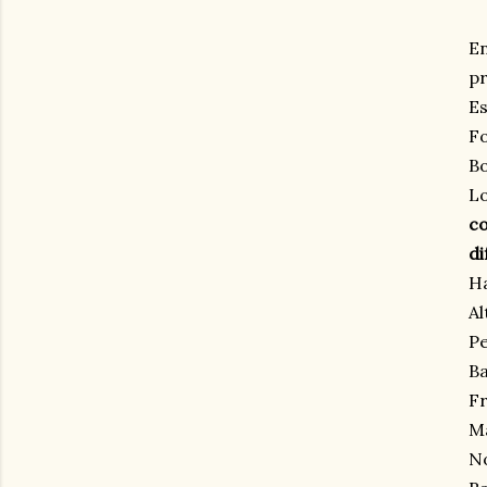
En
pr
Es
Fo
B
L
c
di
Ha
Al
Pe
Ba
Fr
Ma
No