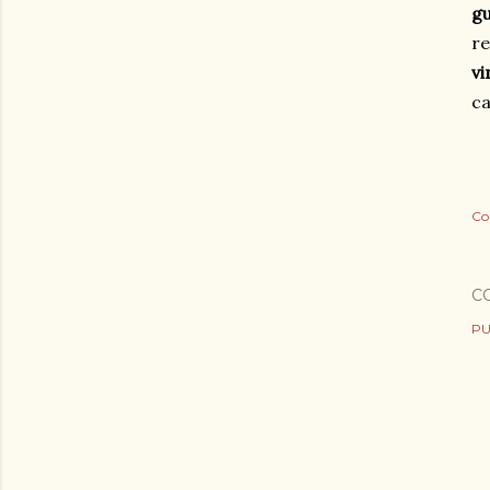
gu
re
v
ca
Co
C
PU