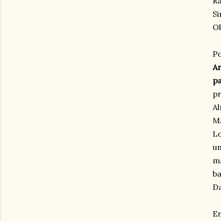
Ra
Si
Ol
Po
A
pa
pr
Al
Ma
L
un
ma
ba
Da
En