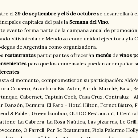
tre el
29 de septiembre y el 5 de octubre
se desarrollará e
incipales capitales del país la
Semana del Vino
.
te evento forma parte de la campaña anual de promoción d
ndo Vitivinícola de Mendoza como unidad ejecutora y la 
odegas de Argentina como organizadora.
os
restaurantes
participantes ofrecerán
menús
de
vinos p
onvenientes
para que los comensales puedan acompañar s
ferentes
.
sta el momento, comprometieron su participación: Aldo's
tura Crucero, Aramburu Bis, Astor, Bar du Marché, Basa, Be
tanque, Cabernet, Captain Cook, Casa Cruz, Contraluz - Al
r Danzón, Demuru, El Faro - Hotel Hilton, Fernet Bistro, F
eud & Fahler, Green bamboo, GUIDO Restaurant, I Central M
ttone, La Cabrera, La Rosa Naútica, Las pizarras, Le Grill
vecento, O Farrell, Per Se Restaurant, Piola Palermo Holly